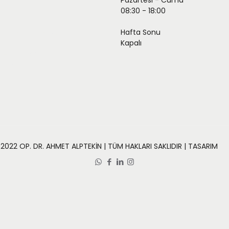
Pazartesi - Cuma
dias
08:30 - 18:00
 Tıkanması
froz (Böbrek Büyümesi)
Hafta Sonu
ğı
Kapalı
sesi Taşları
rung hastalığı
2022 OP. DR. AHMET ALPTEKİN | TÜM HAKLARI SAKLIDIR | TASARIM
KE