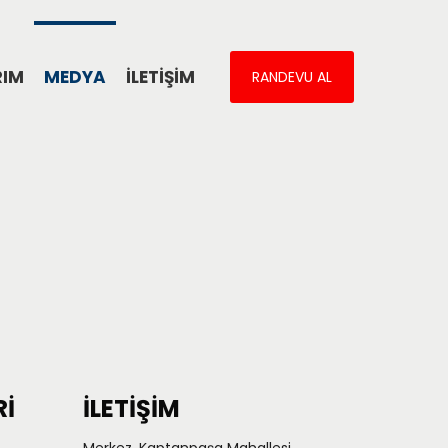
RIM
MEDYA
İLETİŞİM
RANDEVU AL
Rİ
İLETİŞİM