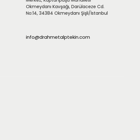
Merkez, Kaptanpaşa Mahallesi
Okmeydanı Kavşağı, Darülaceze Cd.
No:14, 34384 Okmeydanı Şişli/İstanbul
+90 535 693 50 35
info@drahmetalptekin.com
YA