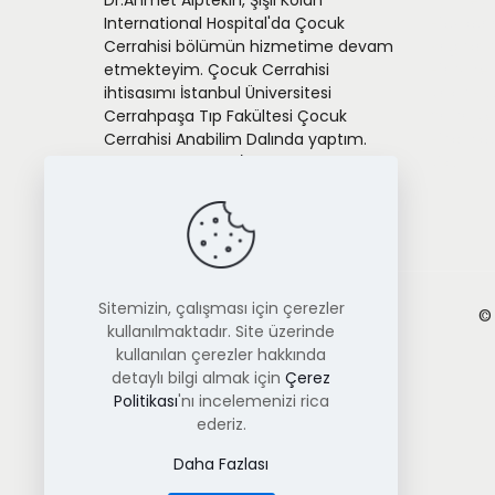
Dr.Ahmet Alptekin, Şişli Kolan
Sünnet
International Hospital'da Çocuk
Hipospa
Cerrahisi bölümün hizmetime devam
Bağırsak
etmekteyim. Çocuk Cerrahisi
Hidrone
ihtisasımı İstanbul Üniversitesi
Kasık Fıtı
Cerrahpaşa Tıp Fakültesi Çocuk
Safra Ke
Cerrahisi Anabilim Dalında yaptım.
Hirschsp
Devlet hizmetimi İstanbul Bakırköy Dr.
Kist
Sadi Konuk Eğitim Araştırma
Hastanesinde yaptım.
Sitemizin, çalışması için çerezler
© 
kullanılmaktadır. Site üzerinde
kullanılan çerezler hakkında
detaylı bilgi almak için
Çerez
Politikası
'nı incelemenizi rica
ederiz.
Daha Fazlası